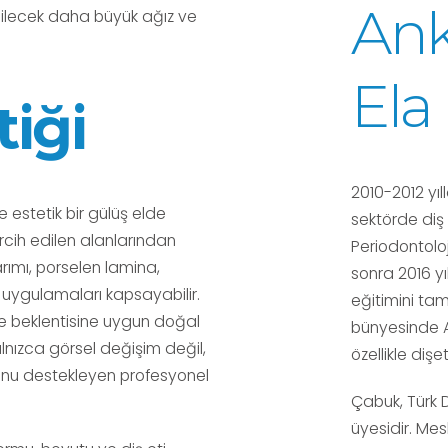
Ank
abilecek daha büyük ağız ve
Ela
tiği
2010-2012 yıl
 estetik bir gülüş elde
sektörde diş 
ercih edilen alanlarından
Periodontoloj
arımı, porselen lamina,
sonra 2016 yı
 uygulamaları kapsayabilir.
eğitimini tam
ve beklentisine uygun doğal
bünyesinde A
alnızca görsel değişim değil,
özellikle diş
unu destekleyen profesyonel
Çabuk, Türk Di
üyesidir. Mesl