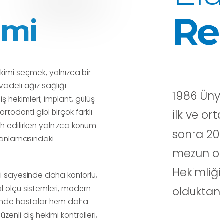
Re
imi
kimi seçmek, yalnızca bir
adeli ağız sağlığı
1986 Üny
 hekimleri; implant, gülüş
ortodonti gibi birçok farklı
ilk ve o
ih edilirken yalnızca konum
sonra 20
planlamasındaki
mezun ol
Hekimliğ
i sayesinde daha konforlu,
tal ölçü sistemleri, modern
olduktan
esinde hastalar hem daha
nli diş hekimi kontrolleri,