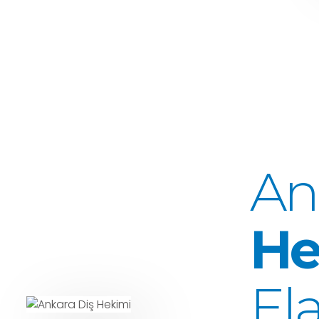
An
He
El