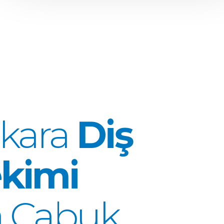
kara
Diş
kimi
a Çabuk