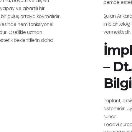
formu, boyutu ve diş eti
pembe estetik
 yapay ve abartılı bir
Şu an Ankara
bir gülüş ortaya koymalıdır.
implantolog
sayesinde hem fonksiyonel
vermektedir.
ür. Özellikle uzman
estetik beklentilerin daha
İmpl
– Dt
Bilg
İmplant, eksi
sistemidir. 
sunar.
Tedavi sürec