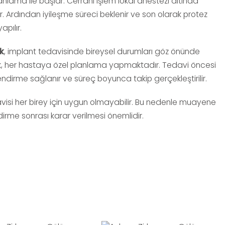
lanlama ile başlar. Cerrahi işlem lokal anestezi altında
lir. Ardından iyileşme süreci beklenir ve son olarak protez
pılır.
k
, implant tedavisinde bireysel durumları göz önünde
, her hastaya özel planlama yapmaktadır. Tedavi öncesi
lendirme sağlanır ve süreç boyunca takip gerçekleştirilir.
visi her birey için uygun olmayabilir. Bu nedenle muayene
irme sonrası karar verilmesi önemlidir.