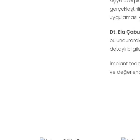
kişiye özel p
gerçekleştiri
uygulaması ya
Dt. Ela Çabu
bulundurarak
detaylı bilgi
İmplant teda
ve değerlend