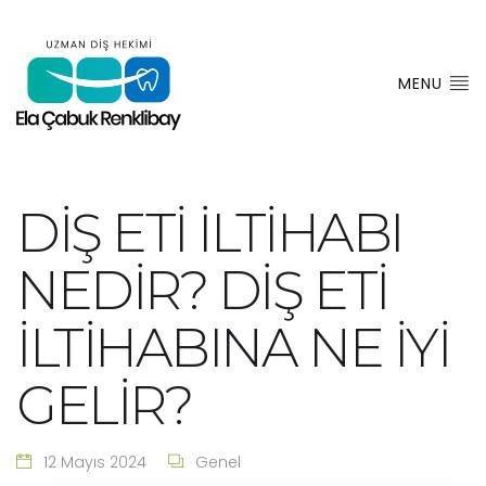
No
MENU
menu
locations
found.
DİŞ ETİ İLTİHABI
NEDİR? DİŞ ETİ
İLTİHABINA NE İYİ
GELİR?
12 Mayıs 2024
Genel